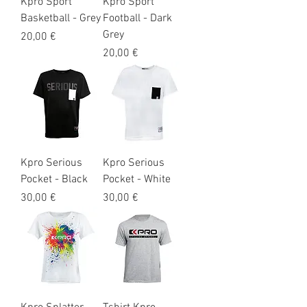
Kpro Sport
Kpro Sport
Basketball - Grey
Football - Dark
Grey
Prix
20,00 €
Prix
20,00 €
Kpro Serious
Kpro Serious
Pocket - Black
Pocket - White
Prix
Prix
30,00 €
30,00 €