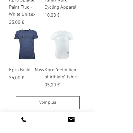
Kpro Splatter
Tshirt Kpro
Paint Fluo -
Cycling Apparel
White Unisex
Prix
10,00 €
Prix
25,00 €
Kpro Build - Navy
Kpro "definition
of Athlete" tshirt
Prix
25,00 €
Prix
35,00 €
Voir plus