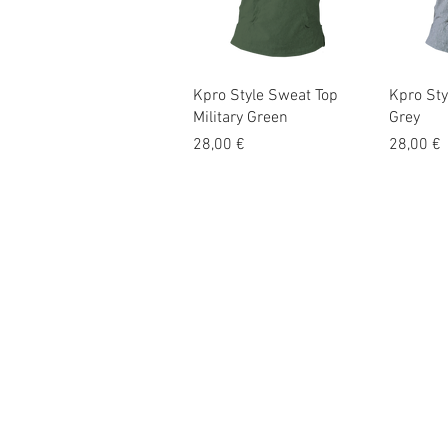
Schnellansicht
Sc
Kpro Style Sweat Top
Kpro Sty
Military Green
Grey
Preis
Preis
28,00 €
28,00 €