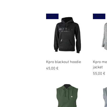
NEW
NEW
Schnellansicht
Sc
Kpro blackout hoodie
Kpro men
jacket
Preis
45,00 €
Preis
55,00 €