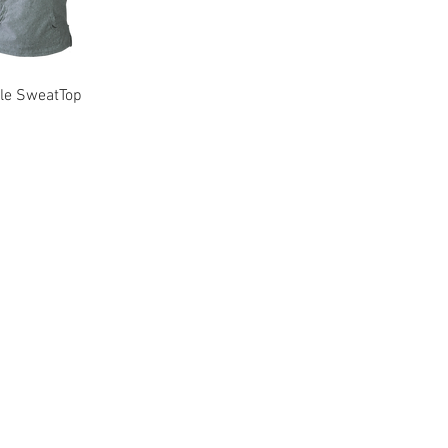
hnellansicht
le SweatTop