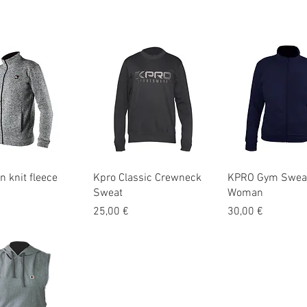
hnellansicht
Schnellansicht
Schnellansi
 knit fleece
Kpro Classic Crewneck
KPRO Gym Sweat
Sweat
Woman
Preis
Preis
25,00 €
30,00 €