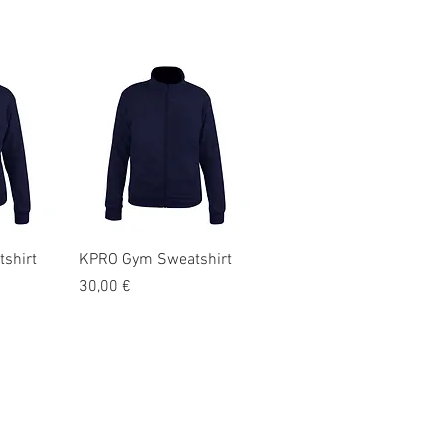
cht
Schnellansicht
shirt
KPRO Gym Sweatshirt
Preis
30,00 €