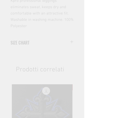
Kpro professional leggings
eliminates sweat, keeps dry and
comfortable with an attractive fit.
Washable in washing machine. 100%
Polyester
SIZE CHART
SIZE
WIDTH (cm)
HEIGHT (cm)
XS
26
83
Prodotti correlati
S
28,5
84
NEW
M
31
86
L
33,5
87
XL
36
88