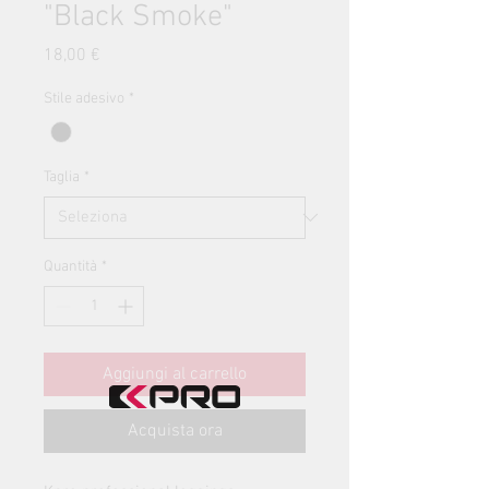
"Black Smoke"
Prezzo
18,00 €
Stile adesivo
*
Taglia
*
Quantità
*
Aggiungi al carrello
Acquista ora