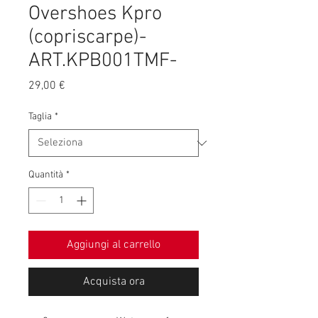
Overshoes Kpro
(copriscarpe)-
ART.KPB001TMF-
Prezzo
29,00 €
Taglia
*
Quantità
*
Aggiungi al carrello
Acquista ora