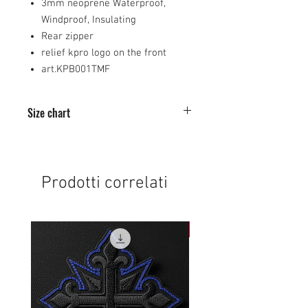
3mm neoprene Waterproof,
Windproof, Insulating
Rear zipper
relief kpro logo on the front
art.KPB001TMF
Size chart
XS
S
M
L
XL
37/38
39/40
41/42
43/44
45/46
Prodotti correlati
NEW