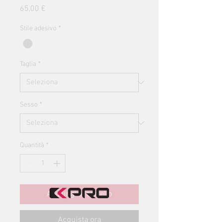
Prezzo
65,00 €
Stile adesivo
*
Taglia
*
Sesso
*
Quantità
*
Aggiungi al carrello
Acquista ora