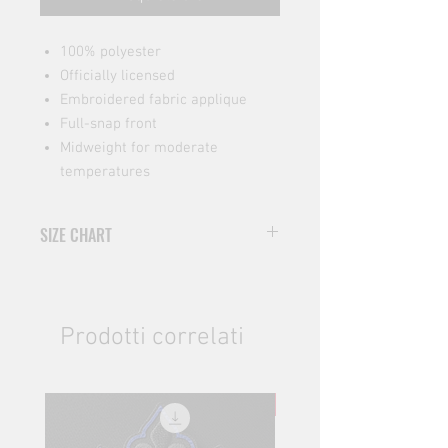
100% polyester
Officially licensed
Embroidered fabric applique
Full-snap front
Midweight for moderate
temperatures
SIZE CHART
SIZE
WIDTH (cm)
HEIGHT (cm)
XS
55
63
Prodotti correlati
S
57
66
NEW
M
59
69